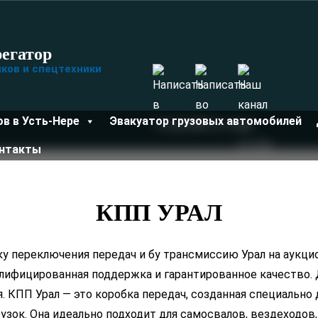
егатор
иков и спецтехники
ов в Усть-Нере
Эвакуатор грузовых автомобилей
нтакты
КПП УРАЛ
ку переключения передач и бу трансмиссию Урал на аукц
алифицированная поддержка и гарантированное качество.
. КПП Урал — это коробка передач, созданная специально
зок. Она идеально подходит для самосвалов, вездеходов,