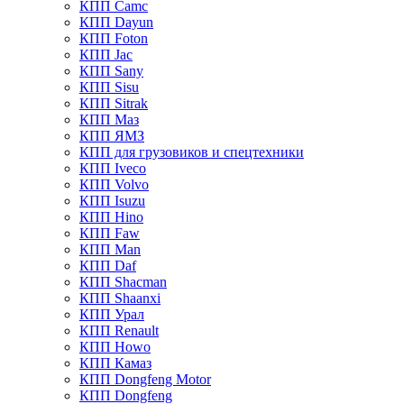
КПП Camc
КПП Dayun
КПП Foton
КПП Jac
КПП Sany
КПП Sisu
КПП Sitrak
КПП Маз
КПП ЯМЗ
КПП для грузовиков и спецтехники
КПП Iveco
КПП Volvo
КПП Isuzu
КПП Hino
КПП Faw
КПП Man
КПП Daf
КПП Shacman
КПП Shaanxi
КПП Урал
КПП Renault
КПП Howo
КПП Камаз
КПП Dongfeng Motor
КПП Dongfeng